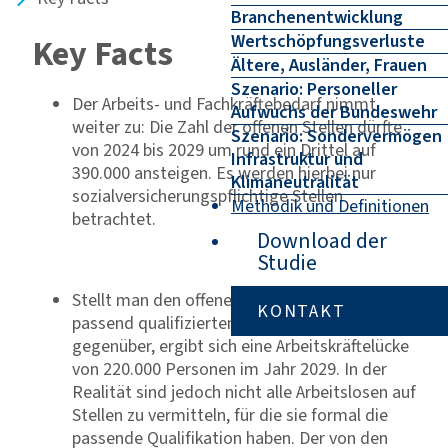
Branchenentwicklung
Wertschöpfungsverluste
Key Facts
Ältere, Ausländer, Frauen
Szenario: Personeller
Der Arbeits- und Fachkräftebedarf nimmt
Aufwuchs der Bundeswehr
weiter zu: Die Zahl der offenen Stellen dürfte
Szenario: Sondervermögen
von 2024 bis 2029 um rund ein Drittel auf
Infrastruktur und
390.000 ansteigen. Es werden hierbei nur
Klimaneutralität
sozialversicherungspflichtige Stellen
Methodik und Definitionen
betrachtet.
Download der
Studie
Stellt man den offenen Stellen die formal
KONTAKT
passend qualifizierten Arbeitslosen in Bayern
gegenüber, ergibt sich eine Arbeitskräftelücke
von 220.000 Personen im Jahr 2029. In der
Realität sind jedoch nicht alle Arbeitslosen auf
Stellen zu vermitteln, für die sie formal die
passende Qualifikation haben. Der von den