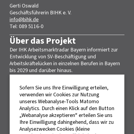
Gerti Oswald
Geschäftsführerin BIHK e. V.
info@bihk.de
Tel: 089 5116-0
Über das Projekt
Der IHK Arbeitsmarktradar Bayern informiert zur
Entwicklung von SV-Beschäftigung und
Arbeitskräftelücken in einzelnen Berufen in Bayern
bis 2029 und darüber hinaus.
Datengrundlage
Sofern Sie uns Ihre Einwilligung erteilen,
Die Daten des IHK Arbeitsmarktradar Bayern
verwenden wir Cookies zur Nutzung
wurden vom Institut der deutschen Wirtschaft
unseres Webanalyse-Tools Matomo
errechnet und basieren auf der Methodik der
Analytics. Durch einen Klick auf den Button
IW-Arbeitsmarktfortschreibung (Burstedde, 2024).
„Webanalyse akzeptieren“ erteilen Sie uns
Ihre Einwilligung dahingehend, dass wir zu
Rechtliches
Analysezwecken Cookies (kleine