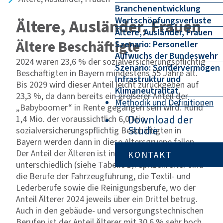
Branchenentwicklung
Wertschöpfungsverluste
Ältere, Ausländer, Frauen
Ältere, Ausländer, Frauen
Ältere Beschäftigte
Szenario: Personeller
Aufwuchs der Bundeswehr
2024 waren 23,6 % der sozialversicherungspflichtig
Szenario: Sondervermögen
Beschäftigten in Bayern mindestens 55 Jahre alt.
Infrastruktur und
Bis 2029 wird dieser Anteil leicht zurückgehen auf
Klimaneutralität
23,3 %, da dann bereits ein größerer Anteil der
Methodik und Definitionen
„Babyboomer“ in Rente gegangen sein wird. Rund
Download der
1,4 Mio. der voraussichtlich 6,0 Mio.
Studie
sozialversicherungspflichtig Beschäftigten in
Bayern werden dann in diese Altersgruppe fallen.
Der Anteil der Älteren ist in den Berufen sehr
KONTAKT
unterschiedlich (siehe Tabelle 1). Spitzenreiter sind
die Berufe der Fahrzeugführung, die Textil- und
Lederberufe sowie die Reinigungsberufe, wo der
Anteil Älterer 2024 jeweils über ein Drittel betrug.
Auch in den gebäude- und versorgungstechnischen
Berufen ist der Anteil Älterer mit 30,6 % sehr hoch.