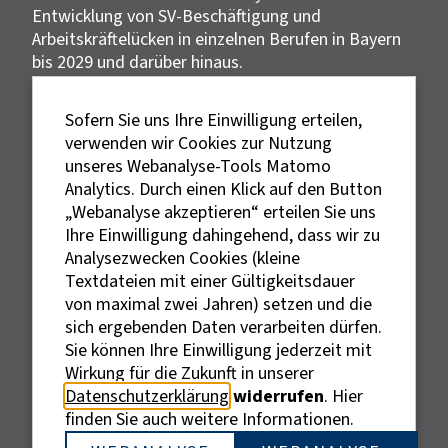
Entwicklung von SV-Beschäftigung und
Arbeitskräftelücken in einzelnen Berufen in Bayern
bis 2029 und darüber hinaus.
Datengrundlage
Sofern Sie uns Ihre Einwilligung erteilen,
Die Daten des IHK Arbeitsmarktradar Bayern
verwenden wir Cookies zur Nutzung
wurden vom Institut der deutschen Wirtschaft
unseres Webanalyse-Tools Matomo
errechnet und basieren auf der Methodik der
Analytics. Durch einen Klick auf den Button
IW-Arbeitsmarktfortschreibung (Burstedde, 2024).
„Webanalyse akzeptieren“ erteilen Sie uns
Ihre Einwilligung dahingehend, dass wir zu
Rechtliches
Analysezwecken Cookies (kleine
Textdateien mit einer Gültigkeitsdauer
von maximal zwei Jahren) setzen und die
Impressum
sich ergebenden Daten verarbeiten dürfen.
Datenschutz
Sie können Ihre Einwilligung jederzeit mit
Erklärung zur Barrierefreiheit
Wirkung für die Zukunft in unserer
Bildnachweise
Datenschutzerklärung
widerrufen
. Hier
finden Sie auch weitere Informationen.