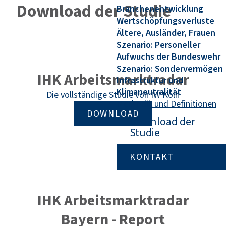
Download der Studie
Branchenentwicklung
Wertschöpfungsverluste
Ältere, Ausländer, Frauen
Szenario: Personeller
Aufwuchs der Bundeswehr
Szenario: Sondervermögen
IHK Arbeitsmarktradar
Infrastruktur und
Klimaneutralität
Die vollständige Studie von IW Köln
Methodik und Definitionen
DOWNLOAD
Download der
Studie
KONTAKT
IHK Arbeitsmarktradar
Bayern - Report