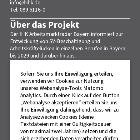
info@bihk.de
Tel: 089 5116-0
Über das Projekt
Der IHK Arbeitsmarktradar Bayern informiert zur
Entwicklung von SV-Beschäftigung und
Arbeitskräftelücken in einzelnen Berufen in Bayern
bis 2029 und darüber hinaus.
Datengrundlage
Sofern Sie uns Ihre Einwilligung erteilen,
Die Daten des IHK Arbeitsmarktradar Bayern
verwenden wir Cookies zur Nutzung
wurden vom Institut der deutschen Wirtschaft
unseres Webanalyse-Tools Matomo
errechnet und basieren auf der Methodik der
Analytics. Durch einen Klick auf den Button
IW-Arbeitsmarktfortschreibung (Burstedde, 2024).
„Webanalyse akzeptieren“ erteilen Sie uns
Ihre Einwilligung dahingehend, dass wir zu
Rechtliches
Analysezwecken Cookies (kleine
Textdateien mit einer Gültigkeitsdauer
von maximal zwei Jahren) setzen und die
Impressum
sich ergebenden Daten verarbeiten dürfen.
Datenschutz