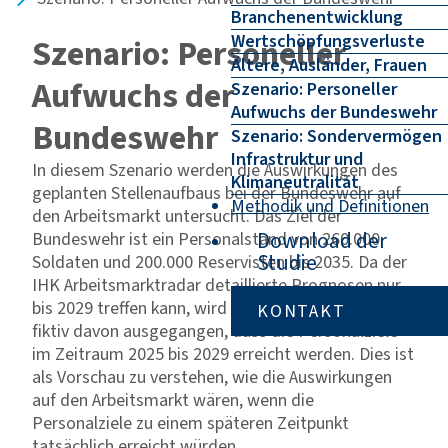
Branchenentwicklung
Wertschöpfungsverluste
Szenario: Personeller
Ältere, Ausländer, Frauen
Aufwuchs der
Szenario: Personeller
Aufwuchs der Bundeswehr
Bundeswehr
Szenario: Sondervermögen
Infrastruktur und
In diesem Szenario werden die Auswirkungen des
Klimaneutralität
geplanten Stellenaufbaus bei der Bundeswehr auf
Methodik und Definitionen
den Arbeitsmarkt untersucht. Das Ziel der
Download der
Bundeswehr ist ein Personalstand von 260.000
Studie
Soldaten und 200.000 Reservisten bis 2035. Da der
IHK Arbeitsmarktradar detaillierte Prognosen nur
bis 2029 treffen kann, wird in der Modellrechnung
KONTAKT
fiktiv davon ausgegangen, dass die Personalziele
im Zeitraum 2025 bis 2029 erreicht werden. Dies ist
als Vorschau zu verstehen, wie die Auswirkungen
auf den Arbeitsmarkt wären, wenn die
Personalziele zu einem späteren Zeitpunkt
tatsächlich erreicht würden.